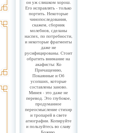
он уж слишком хорош.
Его исправлять - только
портить. Некоторые
чинопоследования,
скажем, сборник
молебнов, сделаны
наспех, по потребности,
и некоторые фрагменты
даже не
русифицированы. Стоит
обратить внимание на
акафисты: Ко
Причащению,
Покаянные и Об
усопших, которые
составлены заново.
Минея - это даже не
перевод. Это глубокое,
продуманное
переосмысление стихир
и тропарей в свете
агиографии. Копируйте
и пользуйтесь во славу
Божию.