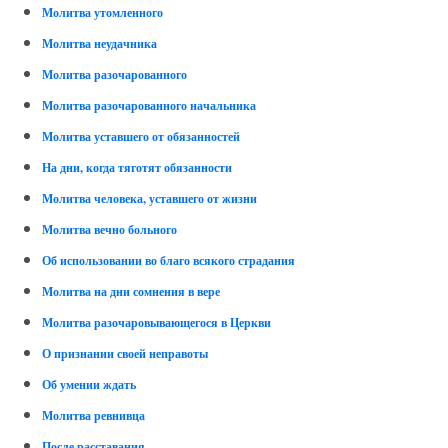
Молитва утомленного
Молитва неудачника
Молитва разочарованного
Молитва разочарованного начальника
Молитва уставшего от обязанностей
На дни, когда тяготят обязанности
Молитва человека, уставшего от жизни
Молитва вечно больного
Об использовании во благо всякого страдания
Молитва на дни сомнения в вере
Молитва разочаровывающегося в Церкви
О признании своей неправоты
Об умении ждать
Молитва ревнивца
После расставания