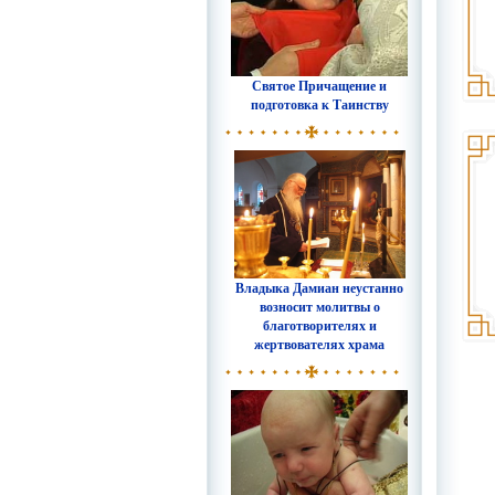
Святое Причащение и
подготовка к Таинству
Владыка Дамиан неустанно
возносит молитвы о
благотворителях и
жертвователях храма