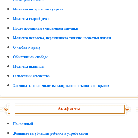
Молитва потерявшей супруга
Молитва старой девы
После посещения умирающей девушки
Молитва человека, пережившего тяжкие несчастья жизни
О любви к врагу
Об истинной свободе
Молитва пьяницы
О спасении Отечества
Заклинательная молитва задержания о защите от врагов
Акафисты
Покаянный
Женщине загубившей ребёнка в утробе своей