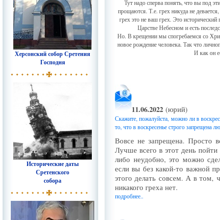
Тут надо сперва понять, что вы под э
прощаются. Т.е. грех никуда не деваетс
грех это не ваш грех. Это исторический 
Царстве Небесном и есть последст
Но. В крещении мы спогребаемся со Хрис
новое рождение человека. Так что личног
И как он е
Херсонский собор Сретения
Господня
11.06.2022
(юрий)
Скажите, пожалуйста, можно ли в воскре
то, что в воскресенье строго запрещена л
Вовсе не запрещена. Просто в
Лучше всего в этот день пойти 
либо неудобно, это можно сде
Исторические даты
если вы без какой-то важной п
Сретенского
этого делать совсем. А в том, 
собора
никакого греха нет.
подробнее..