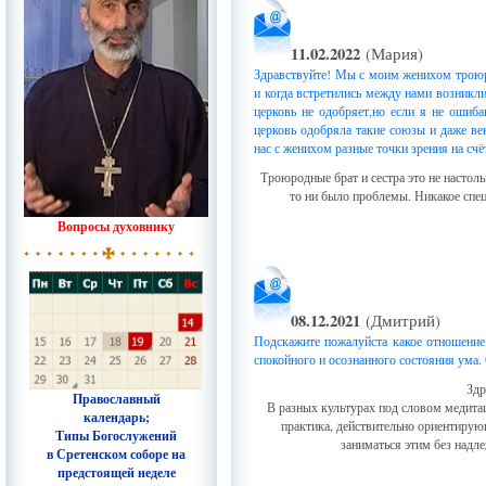
11.02.2022
(Мария)
Здравствуйте! Мы с моим женихом троюро
и когда встретились между нами возникли 
церковь не одобряет,но если я не ошиб
церковь одобряла такие союзы и даже ве
нас с женихом разные точки зрения на счё
Троюродные брат и сестра это не настол
то ни было проблемы. Никакое спец
Вопросы духовнику
08.12.2021
(Дмитрий)
Подскажите пожалуйста какое отношение
спокойного и осознанного состояния ума.
Здр
Православный
В разных культурах под словом медита
календарь;
практика, действительно ориентирую
Типы Богослужений
заниматься этим без надл
в Сретенском соборе на
предстоящей неделе