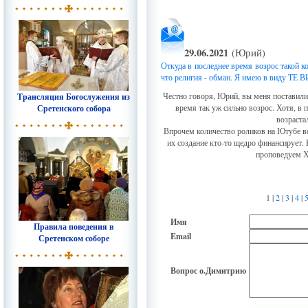
29.06.2021
(Юрий)
Откуда в последнее время возрос такой к
что религия - обман. Я имею в виду ТЕ
Честно говоря, Юрий, вы меня поставили 
Трансляция Богослужения из
время так уж сильно возрос. Хотя, в 
Сретенского собора
возраста
Впрочем количество роликов на Ютубе вов
их создание кто-то щедро финансирует. К
проповедуем Х
1 |
2
|
3
|
4
|
Имя
Правила поведения в
Email
Сретенском соборе
Вопрос о.Димитрию