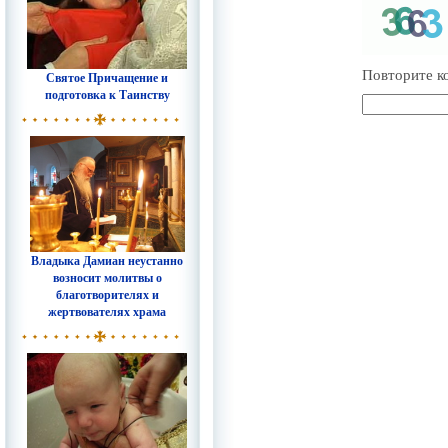
Повторите к
Святое Причащение и
подготовка к Таинству
Владыка Дамиан неустанно
возносит молитвы о
благотворителях и
жертвователях храма