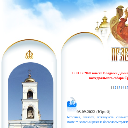
С 01.12.2020 вместо Владыки Дами
кафедрального собора С
1 |
2
|
3
|
4
|
08.09.2022
(Юрий)
Батюшка, скажите, пожалуйста, снима
момент, который разные богословы тракт