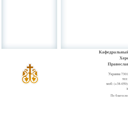
Кафедральный
Хер
Правосла
Украина 73011
тел
моб: (+38-050)
По благосл