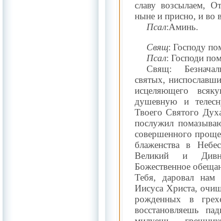
славу возсылаем, О
ныне и присно, и во в
Псал
:Аминь.
Свящ
: Господу по
Псал
: Господи по
Свящ: Безнача
святых, ниспославш
исцеляющего всяк
душевную и телес
Твоего Святого Духа
послужил помазыва
совершенного прощ
блаженства в Небе
Великий и Дивн
Божественное обеща
Тебя, даровал нам
Иисуса Христа, очищ
рожденных в грех
восстановляешь па
милуешь грешник