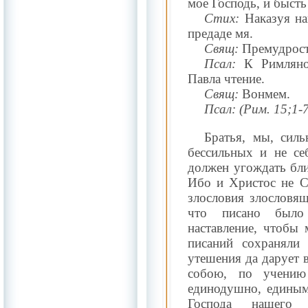
мое Господь, и бысть
Стих:
Наказуя на
предаде мя.
Свящ:
Премудрост
Псал:
К Римляном
Павла чтение.
Свящ:
Вонмем.
Псал:
(Рим. 15;1-7
Братья, мы, сил
бессильных и не се
должен угождать бли
Ибо и Христос не Се
злословия злословящ
что писано было
наставление, чтобы
писаний сохраняли
утешения да дарует 
собою, по учению
единодушно, единым
Господа нашего