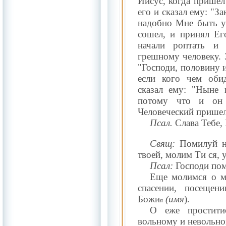
Иисус, когда пришел 
его и сказал ему: "За
надобно Мне быть у
сошел, и принял Его
начали роптать и
грешному человеку. З
"Господи, половину 
если кого чем обид
сказал ему: "Ныне 
потому что и он
Человеческий пришел
Псал.
Слава Тебе, 
Свящ:
Помилуй на
твоей, молим Ти ся,
Псал:
Господи по
Еще молимся о ми
спасении, посещен
Божи
(имя
).
я
О еже простит
вольному и невольно