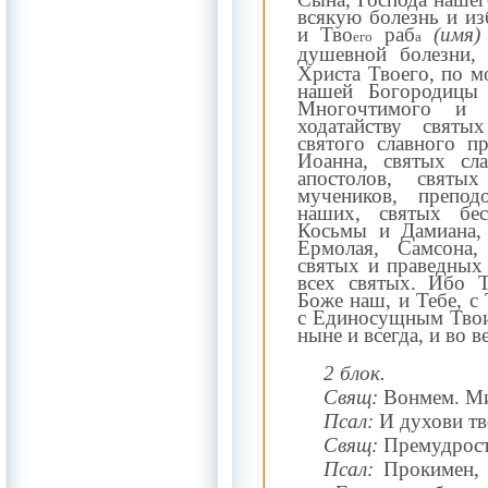
всякую болезнь и из
и Тво
раб
(имя)
его
а
душевной болезни
Христа Твоего, по 
нашей Богородицы
Многочтимого и 
ходатайству святы
святого славного пр
Иоанна, святых сл
апостолов, святы
мучеников, препо
наших, святых бес
Косьмы и Дамиана, 
Ермолая, Самсона,
святых и праведных
всех святых. Ибо 
Боже наш, и Тебе, 
с Единосущным Твои
ныне и всегда, и во в
2 блок.
Свящ:
Вонмем. Ми
Псал:
И духови тв
Свящ:
Премудрост
Псал:
Прокимен, г