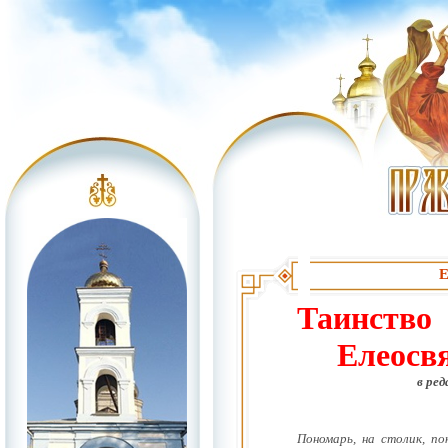
Е
Таинство
Елеосв
в ре
Пономарь, на столик, п