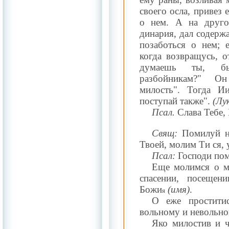
своего осла, привез 
о нем. А на друго
динария, дал содерж
позаботься о нем; 
когда возвращусь, о
думаешь ты, бы
разбойникам?" О
милость". Тогда И
поступай также".
(Лук
Псал.
Слава Тебе, 
Свящ:
Помилуй на
Твоей, молим Ти ся,
Псал:
Господи по
Еще молимся о ми
спасении, посещен
Божи
(имя)
.
я
О еже простити
вольному и невольно
Яко милостив и ч