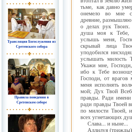
втоптал в землю жиз
тьме,
как давно уме
онемело во мне с
древние, размышляю 
о делах рук Твоих.
душа моя к Тебе, 
услышь меня, Госп
Трансляция Богослужения из
скрывай лица Тв
Сретенского собора
уподобился нисходя
услышать милость 
Укажи мне, Господи,
ибо к Тебе вознош
Господи, от врагов 
меня исполнять вол
мой; Дух Твой Всеб
Правила поведения в
правды. Ради имени 
Сретенском соборе
ради правды Твоей в
по милости Твоей, и
всех угнетающих душ
Слава... и ныне...
Аллилуя (трижды)