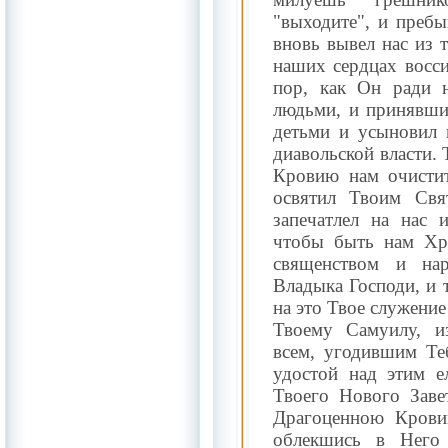
"выходите", и пребы
вновь вывел нас из 
наших сердцах восси
пор, как Он ради 
людьми, и принявши
детьми и усыновил 
диавольской власти. 
Кровию нам очистит
освятил Твоим Свя
запечатлел на нас 
чтобы быть нам Хр
священством и на
Владыка Господи, и 
на это Твое служение
Твоему Самуилу, и
всем, угодившим Те
удостой над этим е
Твоего Нового Завет
Драгоценною Крови
облекшись в Него 