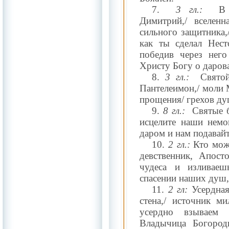
7.
3 гл.:
В 
Димитрий,/ вселен
сильного защитника,
как ты сделал Нест
победив через него
Христу Богу о даров
8.
3 гл.:
Свято
Пантелеимон,/ моли 
прощения/ грехов д
9.
8 гл.:
Святые 
исцелите наши немо
даром и нам подавайт
10.
2 гл.:
Кто може
девственник, Апост
чудеса и изливаеш
спасении наших душ,/
11.
2 гл:
Усердная
стена,/ источник м
усердно взываем
Владычица
Богороди