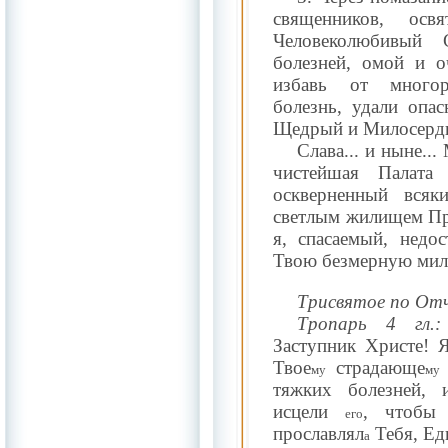
священников, освя
Человеколюбивый 
болезней, омой и 
избавь от многор
болезнь, удали опас
Щедрый и Милосерд
Слава... и ныне..
чистейшая Палата
оскверненный всяк
светлым жилищем Пр
я, спасаемый, недо
Твою безмерную мило
Трисвятое по Отче
Тропарь 4 гл.:
Заступник Христе!
Твое
страдающе
му
му
тяжких болезней, 
исцели
, чтоб
его
прославлял
Тебя, Ед
а