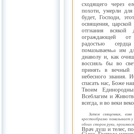
сходящего через ел
похоти, умерли для
будет, Господи, это
освящения, царской 
отгнания всякой д
ограждающей от
радостью
сердца
помазываем
им дл
ый
диаволу и, как очи
воссиял
бы во свет
а
принят
в вечный п
а
небесного звания. И
спасать нас, Боже на
Твоим Единородн
Всеблагим и Живот
всегда, и во веки век
Затем священник, взяв
крестообразно помазывает у б
обоих сторон руки, произнос
Врач душ и телес, п
Сына, Господа нашег