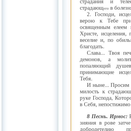
страдания и тел
страдающ
в болезн
его
2. Господи, исц
верою к Тебе пр
освященным елеем 
Христе, исцеления,
веселие и, по обил
благодать.
Слава... Твоя пе
демонов, а моли
попаляющий душев
принимающие исцел
Тебя.
И ныне... Просим 
милость к страдаю
руке Господа, Кото
в Себя, непостижимо
8 Песнь. Ирмос:
Р
зияния в рове затче
добродетелию пре