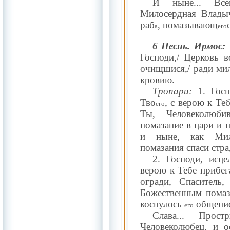
И ныне... Всем
Милосердная Влады
раб
, помазывающ
а
его
6 Песнь. Ирмос:
Господи,/ Церковь в
очищшися,/ ради мил
кровию.
Тропари:
1. Гос
Тво
, с верою к Те
его
Ты, Человеколюби
помазание в цари и 
и ныне, как Мил
помазания спаси стр
2. Господи, исц
верою к Тебе прибе
огради, Спаситель,
Божественным помаз
коснулось
общение
его
Слава... Про
Человеколюбец, и о