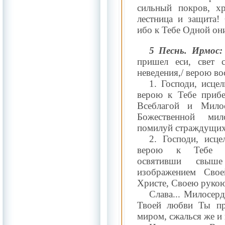
сильный покров, хра
лестница и защита!
ибо к Тебе Одной он
5 Песнь. Ирмос:
пришел еси, свет 
неведения,/ верою в
1. Господи, исце
верою к Тебе прибе
Всеблагой и Мило
Божественной мил
помилуй страждущих
2. Господи, исц
верою к Тебе п
освятивши свы
изображением Свое
Христе, Своею рукою
Слава... Милосер
Твоей любви Ты пр
миром, сжалься же и 