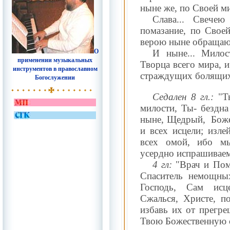
ныне же, по Своей м
Слава... Свечею
помазание, по Своей
верою ныне обращаю
О
И ныне... Милос
применении музыкальных
Творца всего мира, 
инструментов в православном
страждущих болящи
Богослужении
Седален 8 гл.:
"Ты
милости, Ты- бездна
ныне, Щедрый,
Боже
и всех исцели; изле
всех омой, ибо мы
усердно испрашиваем
4 гл:
"Врач и Пом
Спаситель немощны
Господь, Сам исц
Сжалься, Христе, 
избавь их от прегре
Твою Божественную 