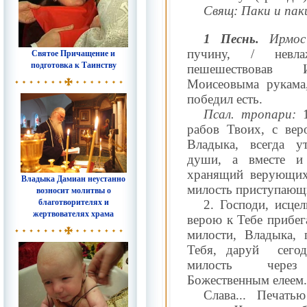
Свящ: Паки и пак
1 Песнь.
Ирмо
пучину, / невла
Святое Причащение и
подготовка к Таинству
пешешествовав И
Моисеовыма рукама
победил есть.
Псал. тропари:
рабов Твоих, с ве
Владыка, всегда у
души, а вместе и 
хранящий верующих
Владыка Дамиан неустанно
милость приступающи
возносит молитвы о
благотворителях и
2. Господи, исце
жертвователях храма
верою к Тебе прибег
милости, Владыка,
Тебя, даруй
сего
милость
через
Божественным елеем.
Слава... Печать