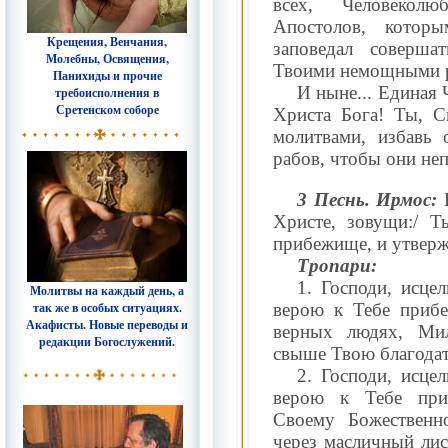
всех, Человекол
Апостолов, котор
Крещения, Венчания,
заповедал соверша
Молебны, Освящения,
Твоими немощными 
Панихиды и прочие
И ныне... Единая 
требоисполнения в
Сретенском соборе
Христа Бога! Ты, 
молитвами, избавь 
рабов, чтобы они не
3 Песнь. Ирмос:
В
Христе, зовущи:/ Т
прибежище, и утверж
Тропари:
1. Господи, исце
Молитвы на каждый день, а
так же в особых ситуациях.
верою к Тебе приб
Акафисты. Новые переводы и
верных людях, Мил
редакции Богослужений.
свыше Твою благода
2. Господи, исце
верою к Тебе при
Своему Божественн
через масличный лис