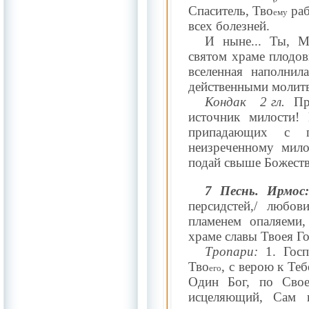
Спаситель, Тво
ра
ему
всех болезней.
И ныне... Ты, М
святом храме плодов
вселенная
наполнил
действенными молит
Кондак
2 гл.
Пр
источник милости! 
припадающих с 
неизреченному мило
подай свыше Божеств
7 Песнь. Ирмос
персидстей,/ любов
пламенем опаляеми, 
храме славы Твоея Г
Тропари:
1. Гос
Тво
, с верою к Те
его
Один Бог, по Свое
исцеляющий, Сам 