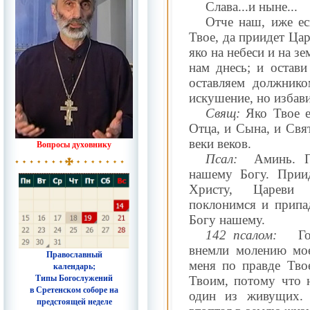
Слава...и ныне...
Отче наш, иже ес
Твое, да приидет Цар
яко на небеси и на 
нам днесь; и остав
оставляем должник
искушение, но избави
Свящ:
Яко Твое е
Отца, и Сына, и Свя
веки веков.
Вопросы духовнику
Псал:
Аминь. П
нашему Богу. Прии
Христу, Цареви
поклонимся и припа
Богу нашему.
142 псалом:
Г
внемли молению мо
Православный
меня по правде Тво
календарь;
Типы Богослужений
Твоим, потому что 
в Сретенском соборе на
один из живущих. 
предстоящей неделе