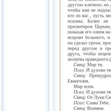
другою клятвою: но да
чтобы вам не подпас
кто из вас , пусть мо
псалмы. Болен ли 
пресвитеров Церкви
помазав его елеем в
исцелит больного, и
он сделал грехи, про
перед другом в пр
друга, чтобы исцел
молитва праведного.
Свящ:
Мир ти.
Псал:
И духови тв
Свящ:
Премудрос
Евангелия.
Мир всем.
Псал:
И духови тв
Свящ:
От Луки Свя
Псал:
Слава Тебе, 
Свящ:
Вонмем.