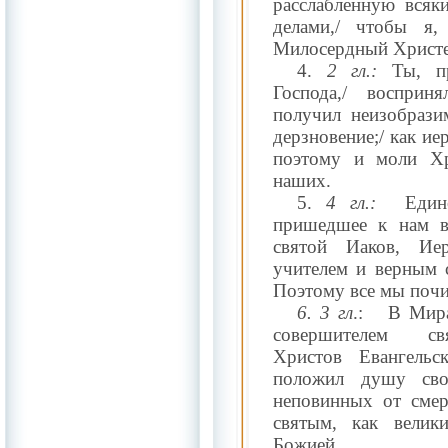
расслабленную всяк
делами,/ чтобы я,
Милосердный Христе,
4.
2 гл.:
Ты, пр
Господа,/ восприн
получил неизобрази
дерзновение;/ как иер
поэтому и моли Хр
наших.
5.
4 гл.:
Един
пришедшее к нам в 
святой Иаков, Иер
учителем и верным с
Поэтому все мы почи
6. 3
гл
.:
В Мира
совершителем свя
Христов Евангельс
положил душу сво
неповинных от смер
святым, как велик
Божией.