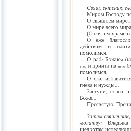
Свящ. ектению гл
Миром Господу п
О свышнем мире..
О мире всего мира.
(О святем храме се
О еже благосло
действом и наити
помолимся.
О раб
Божие
(
и
е
м
, и приити на
бл
его
него
помолимся.
О еже избавити
гнева и нужды...
Заступи, спаси, 
Боже...
Пресвятую, Пречи
Затем священник, 
молитву:
Владыка 
щедротам исцеляющи