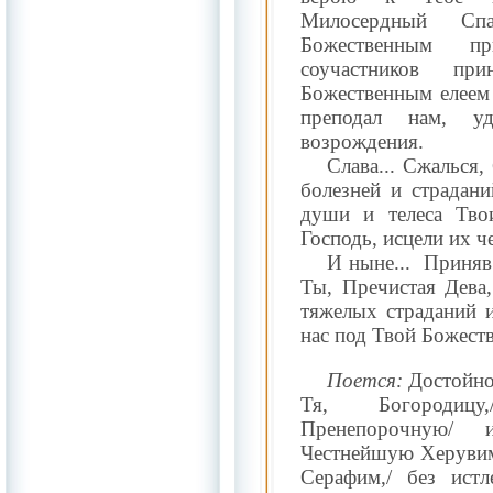
Милосердный Сп
Божественным п
соучастников п
Божественным елеем
преподал нам, уд
возрождения.
Слава... Сжалься,
болезней и страдани
души и телеса Тво
Господь, исцели их ч
И ныне...
Приняв
Ты, Пречистая Дева
тяжелых страданий 
нас под Твой Божест
Поется:
Достойно 
Тя, Богородиц
Пренепорочную/
Честнейшую Херувим
Серафим,/ без ист