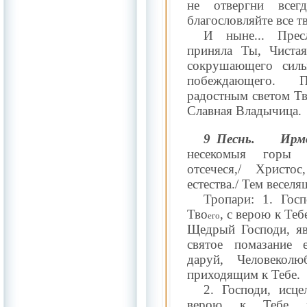
не отвергни всег
благословляйте все т
И ныне... Прес
приняла Ты, Чиста
сокрушающего силы
побеждающего. 
радостным светом Тв
Славная Владычица.
9 Песнь.
Ирм
несекомыя горы Т
отсечеся,/ Христо
естества./ Тем весел
Тропари: 1. Гос
Тво
, с верою к Те
его
Щедрый Господи, яв
святое помазание 
даруй, Человекол
приходящим к Тебе.
2. Господи, исц
верою к Тебе п