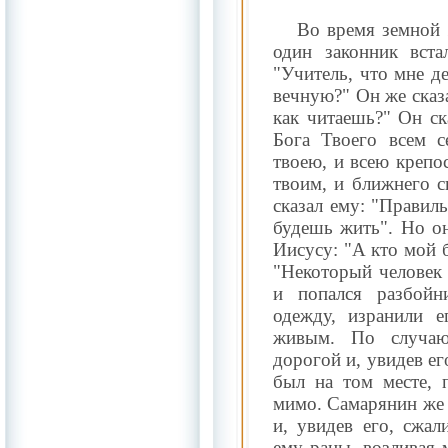
Во время земной 
один законник вста
"Учитель, что мне д
вечную?" Он же сказа
как читаешь?" Он ск
Бога Твоего всем 
твоею, и всею крепо
твоим, и ближнего с
сказал ему: "Правиль
будешь жить". Но он
Иисусу: "А кто мой 
"Некоторый человек
и попался разбойн
одежду, изранили е
живым. По случаю
дорогой и, увидев ег
был на том месте, 
мимо. Самарянин же 
и, увидев его, сжал
ему раны, возливая 