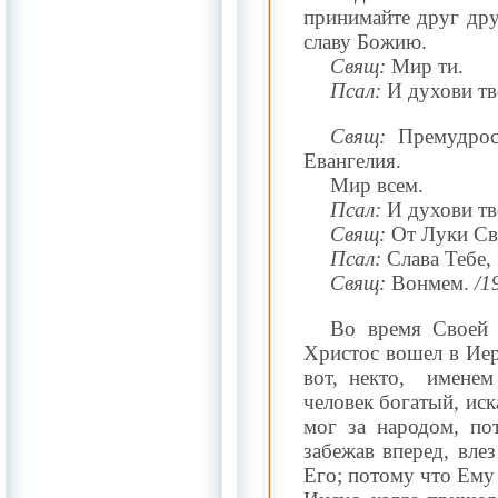
принимайте друг дру
славу Божию.
Свящ:
Мир ти.
Псал:
И духови тв
Свящ:
Премудрост
Евангелия.
Мир всем.
Псал:
И духови тв
Свящ:
От Луки Свя
Псал:
Слава Тебе, 
Свящ:
Вонмем.
/1
Во время Своей 
Христос вошел в Иер
вот, некто,
именем
человек богатый, иск
мог за народом, по
забежав вперед, влез
Его; потому что Ему