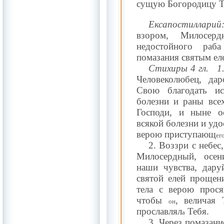
сущую Богородицу Т
Ексапостилларий
взором, Милосер
недостойного раб
помазания святым ел
Стихиры 4 гл.
1
Человеколюбец, да
Свою благодать ис
болезни и раны все
Господи, и ныне о
всякой болезни и уд
верою приступающ
ег
2. Воззри с небес
Милосердный, осе
наши чувства, дару
святой елей прощен
тела с верою прос
чтобы
, величая
он
прославлял
Тебя.
а
3. Через помазани