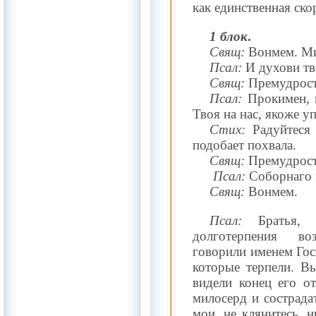
как единственная ско
1 блок
.
Свящ:
Вонмем. Ми
Псал:
И духови тв
Свящ:
Премудрост
Псал:
Прокимен, г
Твоя на нас, якоже у
Стих:
Радуйтеся 
подобает похвала.
Свящ:
Премудрост
Псал:
Соборнаго п
Свящ:
Вонмем.
Псал:
Братья, 
долготерпения во
говорили именем Гос
которые терпели. В
видели конец его от
милосерд и сострада
мои, не клянитесь, 