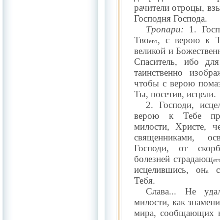
рачители отроцы, вз
Господня Господа.
Тропари:
1. Госп
Тво
, с верою к 
его
великой и Божествен
Спаситель, ибо дл
таинственно изобра
чтобы с верою помаз
Ты, посетив, исцели.
2. Господи, исц
верою к Тебе пр
милости, Христе, ч
священниками, ос
Господи, от скор
болезней страдающ
ег
исцелившись, он
с 
а
Тебя.
Слава... Не уд
милости, как знамен
мира, сообщающих н