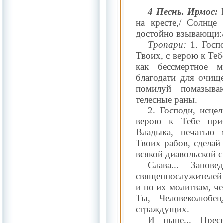
4 Песнь. Ирмос:
В
на кресте,/ Солнце 
достойно взывающи:/ 
Тропари:
1. Госп
Твоих, с верою к Те
как бессмертное 
благодати для очище
помилуй помазыв
телесные раны.
2. Господи, исце
верою к Тебе при
Владыка, печатью 
Твоих рабов, сделай
всякой диавольской с
Слава... Запов
священнослужителей
и по их молитвам, че
Ты, Человеколюбе
страждущих.
И ныне... Пресв