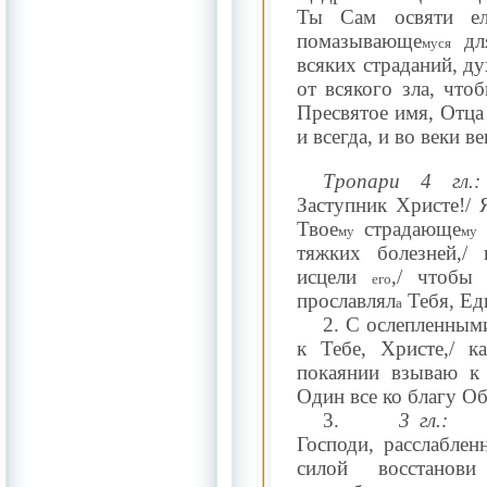
Ты Сам освяти ел
помазывающе
для
муся
всяких страданий, д
от всякого зла, что
Пресвятое имя, Отца
и всегда, и во веки в
Тропари 4 гл.:
Заступник Христе!/
Твое
страдающе
му
му
тяжких болезней,/
исцели
,/ чтобы
его
прославлял
Тебя, Ед
а
2. С ослепленны
к Тебе, Христе,/ к
покаянии взываю к 
Один все ко благу 
3.
3 гл.:
Господи, расслаблен
силой восстано