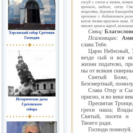
сосуд с елеем и вином, помаз
кропило, кадило, свечу. С
вещества, берется благородн
ореховое с добавлением роз
капля темно-красного вина. О
также храм и народ, возглаш
Свящ:
Благослове
Херсонский собор Сретения
Псаломщик:
Ами
Господня
слава Тебе.
Царю Небесный, 
везде сый и вся и
жизни подателю, при
ны от всякия скверны
Святый Боже,
Безсмертный, помилу
Слава Отцу и Сы
присно, и во веки ве
Исторические даты
Пресвятая Троице,
Сретенского
собора
грехи наша; Влады
Святый, посети и 
Твоего ради.
Господи помилуй.