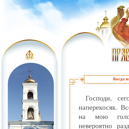
Когда н
Господи, се
наперекосяк. В
на мою голо
невероятно раз