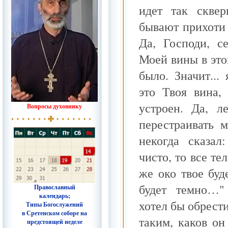
идет так сквер
бывают прихоти 
Да, Господи, с
Моей вины в это
было. Значит...
это Твоя вина,
устроен. Да, л
Вопросы духовнику
перестраивать 
некогда сказал
чисто, то все те
же око твое буде
будет темно…" 
Православный
календарь;
хотел бы обрест
Типы Богослужений
в Сретенском соборе на
таким, каков он
предстоящей неделе