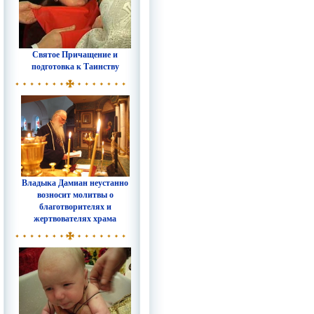
Святое Причащение и
подготовка к Таинству
Владыка Дамиан неустанно
возносит молитвы о
благотворителях и
жертвователях храма