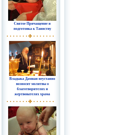
Святое Причащение и
подготовка к Таинству
Владыка Дамиан неустанно
возносит молитвы о
благотворителях и
жертвователях храма