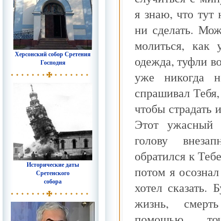
я знаю, что тут 
ни сделать. Мо
молиться, как 
Херсонский собор Сретения
одежда, туфли во
Господня
уже никогда н
спрашивал Тебя, 
чтобы страдать 
Этот ужасный
голову внеза
обратился к Тебе
Исторические даты
потом я осознал
Сретенского
собора
хотел сказать. 
жизнь, смерт
помощью точ