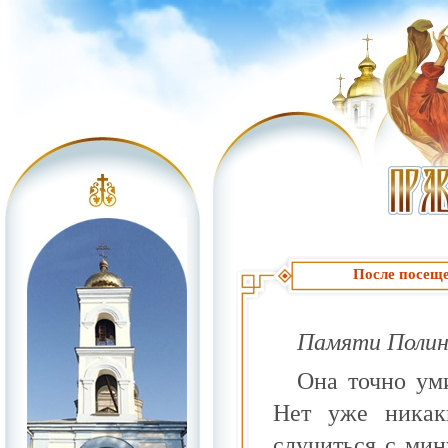
После посещ
Памяти Поли
Она точно уми
Нет уже никак
случиться с мин