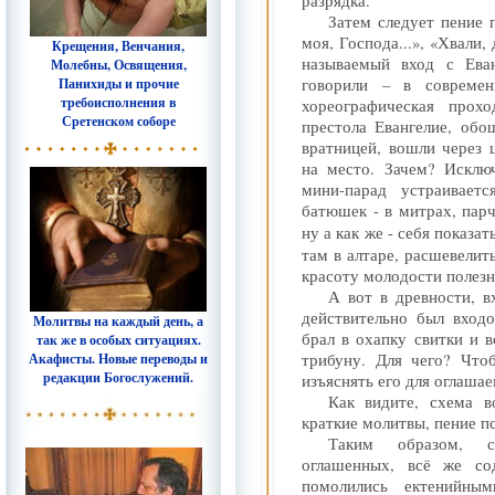
разрядка.
Затем следует пение п
моя, Господа...», «Хвали,
Крещения, Венчания,
называемый вход с Ев
Молебны, Освящения,
Панихиды и прочие
говорили – в совреме
требоисполнения в
хореографическая прох
Сретенском соборе
престола Евангелие, обо
вратницей, вошли через 
на место. Зачем? Исклю
мини-парад устраивает
батюшек - в митрах, пар
ну а как же - себя показат
там в алтаре, расшевелит
красоту молодости полезн
А вот в древности, в
действительно был входо
Молитвы на каждый день, а
брал в охапку свитки и 
так же в особых ситуациях.
Акафисты. Новые переводы и
трибуну. Для чего? Что
редакции Богослужений.
изъяснять его для оглаша
Как видите, схема в
краткие молитвы, пение п
Таким образом, с
оглашенных, всё же со
помолились ектенийны