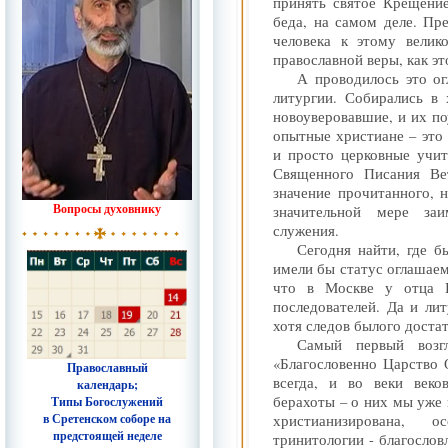
принять святое Крещение
беда, на самом деле. Пр
человека к этому велик
православной веры, как эт
А проводилось это о
литургии. Собирались в
новоуверовавшие, и их п
опытные христиане – это 
и просто церковные учи
Священного Писания Ве
значение прочитанного, 
Вопросы духовнику
значительной мере заи
служения.
Сегодня найти, где б
имели бы статус оглашаем
что в Москве у отца Г
последователей. Да и ли
хотя следов былого доста
Самый первый возг
«Благословенно Царство 
Православный
всегда, и во веки веко
календарь;
берахоты – о них мы уже 
Типы Богослужений
в Сретенском соборе на
христианизирована, 
предстоящей неделе
тринитологии - благослов