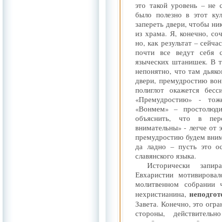
это такой уровень – не 
было полезно в этот ку
запереть двери, чтобы ник
из храма. Я, конечно, с
но, как результат – сейча
почти все ведут себя 
языческих штанишек. В т
непонятно, что там дьяко
двери, премудростию вон
полиглот окажется бесс
«Премудростию» - тож
«Вонмем» – простолюд
объяснить, что в пе
внимательны» - легче от э
премудростию будем внима
да ладно – пусть это о
славянского языка.
Исторически запи
Евхаристии мотивировал
молитвенном собрании ч
неподгот
нехристианина,
Завета. Конечно, это огра
стороны, действительн