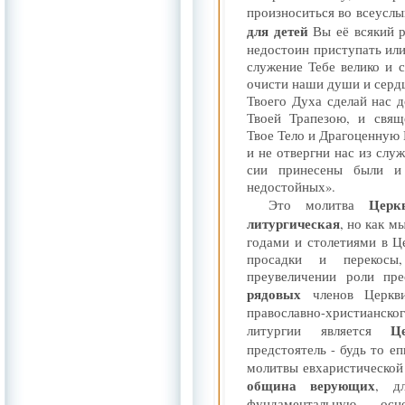
произноситься во всеусл
для детей
Вы её всякий р
недостоин приступать или
служение Тебе велико и
очисти наши души и сердц
Твоего Духа сделай нас 
Твоей Трапезою, и свящ
Твое Тело и Драгоценную 
и не отвергни нас из слу
сии принесены были и
недостойных».
Церк
Это молитва
литургическая
, но как м
годами и столетиями в Ц
просадки и перекосы
преувеличении роли пре
рядовых
членов Церкви
православно-христианс
Ц
литургии является
предстоятель - будь то е
молитвы евхаристической
община верующих
, д
фундаментальную, осн