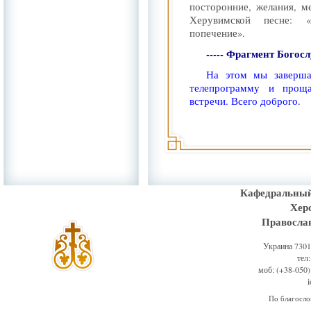
посторонние, желания, м
Херувимской песне: 
попечение».
----- Фрагмент Богос
На этом мы заверша
телепрограмму и прощ
встречи. Всего доброго.
Кафедральный
Хер
Правосла
Украина 73011
тел
моб: (+38-050)
По благосл