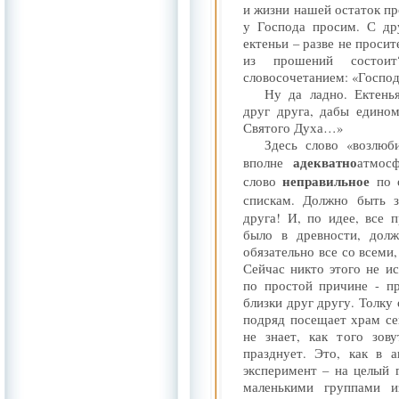
и жизни нашей остаток про
у Господа просим. С др
ектеньи – разве не просит
из прошений состои
словосочетанием: «Господ
Ну да ладно. Ектень
друг друга, дабы едино
Святого Духа…»
Здесь слово «возлюб
адекватно
вполне
атмос
неправильное
слово
по о
спискам. Должно быть 
друга! И, по идее, все 
было в древности, долж
обязательно все со всеми,
Сейчас никто этого не ис
по простой причине - п
близки друг другу. Толку 
подряд посещает храм сей
не знает, как того зов
празднует. Это, как в 
эксперимент – на целый 
маленькими группами 