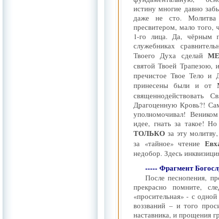
истину многие давно забыл
даже не сто. Молитва
пресвитером, мало того, 
1-го лица. Да, чёрным 
служебниках сравнитель
М
Твоего Духа сделай
святой Твоей Трапезою, 
пречистое Твое Тело и
принесены были и от
священнодействовать 
Драгоценную Кровь?! Сам
уполномочивал! Веником
идее, гнать за такое! Но
ТОЛЬКО
за эту молитву,
Евх
за «тайное» чтение
недобор. Здесь инквизиция
----- Фрагмент Богос
После песнопения, пр
прекрасно помните, сле
«просительная» - с одной
воззваний – и того прос
наставника, и прощения г