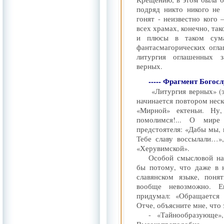
подряд никто никого не о
гонят - неизвестно кого 
всех храмах, конечно, так
и плюсы в таком сума
фантасмагорических огла
литургия оглашенных з
верных.
----- Фрагмент Богос
«Литургия верных» (э
начинается повтором неск
«Мирной» ектеньи. Ну
помолимся!... О мире
предстоятеля: «Дабы мы,
Тебе славу воссылали…»
«Херувимской».
Особой смысловой наг
бы потому, что даже в 
славянском языке, поня
вообще невозможно. Е
придумал: «Обращается
Отче, объясните мне, что
- «Тайнообразующе»