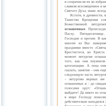
и сопричисли их ко избра
славили всесвященное и в
Святого Духа, ныне, всегда
Кстати, в древности, 
Таинство Крещения со
Божественной литурги
оглашенных
. Происходи
Пасху, Пятидесятницу
Господне и прочие. В к
многие из Вас наверня
праздники вместо «Свят
Крестистеся, во Христа 
момент литургии оглаша
того, как они поумнели
катехизации. А пока он
сказать, занятия – они ещ
следующую часть литурги
– литургию верных им 
оглашенных и – до свида
голосами орут: «Огла
выйдите! Да никто из огл
в мире Господу помолим
действительно находился 
Крещению, в этом была б