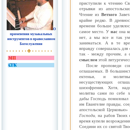
приступили к чтению Св
отрывки из апостольски
Ветхого
Чтение из
Заве
крайне редко. В древно
времени больше уделялос
О
нас
самое место. У
она к
применении музыкальных
нет, а мы все и так ум
инструментов в православном
заниматься. А в те вре
Богослужении
вправду совершалась для 
так - между прочим, а 
смыслом
этой литургичес
После проповеди со
оглашаемых. В большинст
ектеньи, и молитвы
несуществующих оглаш
шизофрения. Хотя, над
молитва сами по себе 
дабы Господь помиловал 
им Евангелие правды, сое
апостольской Церковью» и
Господи,
на рабов Твоих 
время купели возрождения
Соедини их со святой Тво