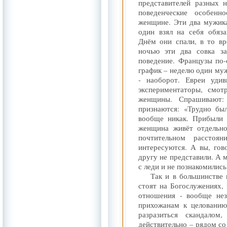
представителей разных 
поведенческие особенн
женщине. Эти два мужик
один взял на себя обяза
Днём они спали, в то вр
ночью эти два совка за
поведение. Французы по
график – неделю один муж
- наоборот. Евреи уди
экспериментаторы, смо
женщины. Спрашивают:
признаются: «Трудно бы
вообще никак. Прибыли 
женщина живёт отдельн
почтительном рассто
интересуются. А вы, гово
другу не представили. А м
с леди и не познакомились
Так и в большинстве
стоят на Богослужениях, 
отношения - вообще нез
прихожанам к целованию
разразиться скандало
действительно – рядом со