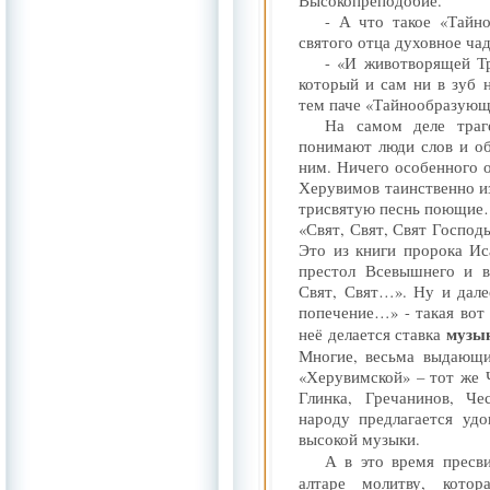
Высокопреподобие.
- А что такое «Тайн
святого отца духовное чад
- «И животворящей Тр
который и сам ни в зуб 
тем паче «Тайнообразующ
На самом деле траг
понимают люди слов и об
ним. Ничего особенного о
Херувимов таинственно 
трисвятую песнь поющие…»
«Свят, Свят, Свят Господь
Это из книги пророка Ис
престол Всевышнего и в
Свят, Свят…». Ну и дал
попечение…» - такая вот
музы
неё делается ставка
Многие, весьма выдающи
«Херувимской» – тот же 
Глинка, Гречанинов, Че
народу предлагается удо
высокой музыки.
А в это время пресв
алтаре молитву, кото