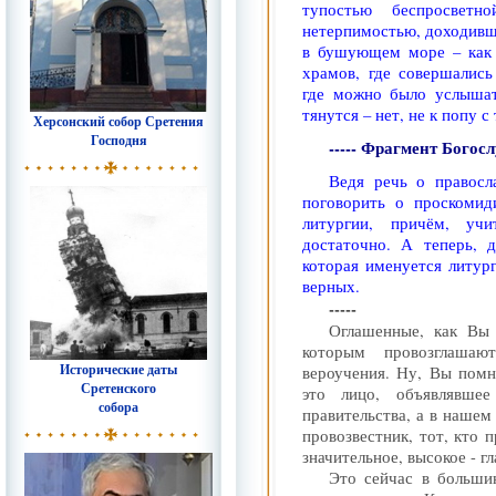
тупостью беспросветн
нетерпимостью, доходивше
в бушующем море – как 
храмов, где совершалис
где можно было услышат
тянутся – нет, не к попу с
Херсонский собор Сретения
Господня
----- Фрагмент Богос
Ведя речь о правосл
поговорить о проскомид
литургии, причём, уч
достаточно. А теперь, 
которая именуется литург
верных.
-----
Оглашенные, как Вы 
которым провозглашаю
Исторические даты
вероучения. Ну, Вы помни
Сретенского
это лицо, объявлявше
собора
правительства, а в нашем
провозвестник, тот, кто 
значительное, высокое - г
Это сейчас в больши