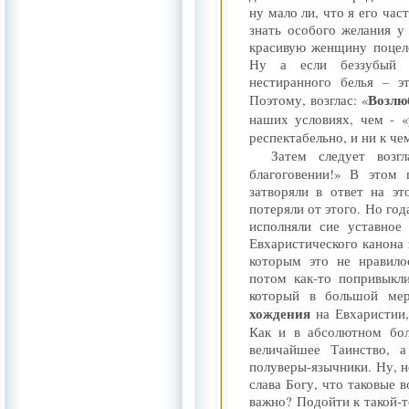
ну мало ли, что я его час
знать особого желания у
красивую женщину поцело
Ну а если беззубый с
нестиранного белья – э
Возлю
Поэтому, возглас: «
наших условиях, чем - «
респектабельно, и ни к че
Затем следует возгл
благоговении!» В этом
затворяли в ответ на э
потеряли от этого. Но год
исполняли сие уставное
Евхаристического канона 
которым это не нравило
потом как-то попривыкл
который в большой мер
хождения
на Евхаристии,
Как и в абсолютном бол
величайшее Таинство, а
полуверы-язычники. Ну, н
слава Богу, что таковые 
важно? Подойти к такой-то