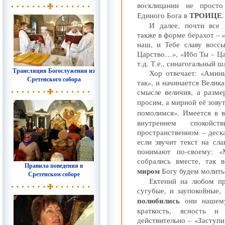
восклицании не прост
ТРОИЦЕ
Единого Бога в
.
И далее, почти все 
также в форме берахот – 
наш, и Тебе славу восс
Царство…», «Ибо Ты – Ц
т.д. Т.е., синагогальный 
Трансляция Богослужения из
Хор отвечает: «Аминь
Сретенского собора
так», и начинается Велика
смысле величия, а разм
просим, а мирной её зову
помолимся». Имеется в 
внутреннем спокой
пространственном – деска
если звучит текст на сл
понимают по-своему: 
собрались вместе, так 
Правила поведения в
миром
Богу будем молить
Сретенском соборе
Ектений на любом пр
сугубые, и заупокойные,
полюбились
они нашему 
краткость, ясность и
действительно – «Заступи