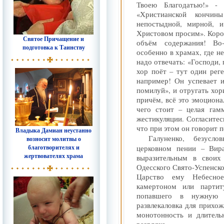
Твоею Благодатью
!
» - 
«
Христианской кончин
непостыдной, мирной, 
Христовом просим». Коро
Святое Причащение и
объём содержания! Во
подготовка к Таинству
особенно в храмах, где не
надо отвечать: «Господи, 
хор поёт – тут один рег
например! Он успевает 
помилуй», и отругать хор
причём, всё это эмоциона
чего стоит – целая гам
жестикуляции. Согласитес
что при этом он говорит п
Владыка Дамиан неустанно
Галуненко, безусл
возносит молитвы о
благотворителях и
церковном пении – Вира
жертвователях храма
выразительным в своих
Одесского Свято-Успенско
Царство ему Небесное
камертоном или партит
попавшего в нужную 
развлекаловка для прихож
монотонность и длитель