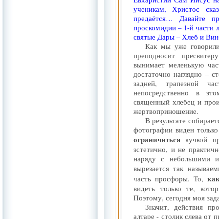
ученикам, Христос ска
предаётся… Давайте п
проскомидии – 1-й части 
святые Дары – Хлеб и Вин
Как мы уже говорили
преподносит пресвите
вынимает меленькую час
достаточно наглядно – с
задней, трапезной ч
непосредственно в эт
священный хлебец и прои
жертвоприношение.
В результате собираетс
фотографии виден только
ограничиться
кучкой пр
эстетично, и не практич
наряду с небольшими и
вырезается так называе
ка
часть просфоры. То,
видеть только те, кото
Поэтому, сегодня моя зада
Значит, действия пр
алтаре - столик слева от 