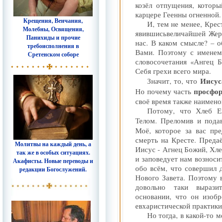
козёл отпущения, котор
карцере Геенны огненной.
Крещения, Венчания,
И, тем не менее, Кре
Молебны, Освящения,
явившись
величайшей Жер
Панихиды и прочие
нас. В каком смысле? – 
требоисполнения в
Вами. Поэтому с именем
Сретенском соборе
словосочетания «Ангец 
Себя грехи всего мира.
Иисус
Значит, то, что
просфо
Но почему часть
своё время также наимен
Потому, что Хлеб Е
Телом. Преломив и пода
Моё, которое за вас пр
смерть на Кресте. Предаё
Молитвы на каждый день, а
Иисус - Агнец Божий, Хл
так же в особых ситуациях.
и заповедует нам возноси
Акафисты. Новые переводы и
обо всём, что совершил д
редакции Богослужений.
Нового Завета. Поэтому в
довольно таки вырази
основании, что он изоб
евхаристической практики
Но тогда, в какой-то 