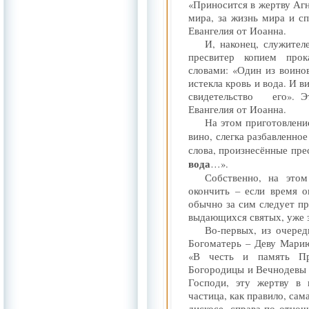
«Приносится в жертву Агн
мира, за жизнь мира и сп
Евангелия от Иоанна.
И, наконец, служител
пресвитер копием про
словами: «Один из воино
истекла кровь и вода. И 
свидетельство
его». 
Евангелия от Иоанна.
На этом приготовлени
вино, слегка разбавленно
слова, произнесённые пре
вода
…».
Собственно, на это
окончить – если время о
обычно за сим следует п
выдающихся святых, уже 
Во-первых, из очере
Богоматерь – Деву Марию
«В честь и память Пр
Богородицы и Вечнодевы
Господи, эту жертву в 
частица, как правило, сам
дискосе, справа по отно