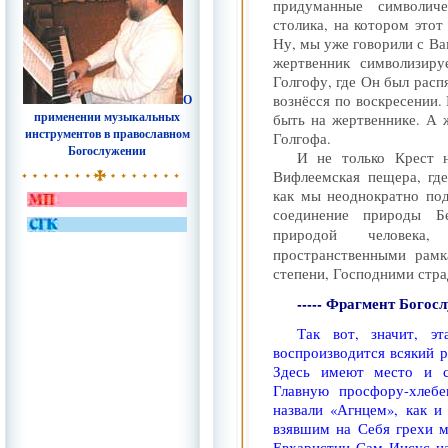
придуманные символич
столика, на котором этот
Ну, мы уже говорили с Ва
жертвенник символизиру
Голгофу, где Он был расп
О
вознёсся по воскресении.
применении музыкальных
быть на жертвеннике. А 
инструментов в православном
Голгофа.
Богослужении
И не только Крест 
Вифлеемская пещера, гд
как мы неоднократно по
соединение природы Бе
природой человека,
пространственными рамк
степени, Господними стр
----- Фрагмент Богос
Так вот, значит, э
воспроизводится всякий 
Здесь имеют место и си
Главную просфору-хлебе
назвали «Агнцем», как 
взявшим на Себя грехи 
Евхаристии Сам Иисус н