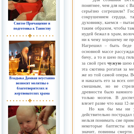
понятнее, чем для нас с В
серьёзно согрешили? Го
сокрушением сердца, та
духовнику, каемся – пыта
Святое Причащение и
таким образом, чтобы так
подготовка к Таинству
иудей бежал в храм, волоч
ни к чему хорошему не пр
Нагрешил – быть беде
основной массе рассуждаю
бичу, а то и шею под гиль
чужую
за свой грех
шею п
эта скотина рогатая за м
же из той самой оперы. В
Владыка Дамиан неустанно
и наказать его за всех оп
возносит молитвы о
смешным, но не стреля
благотворителях и
древности было намного 
жертвователях храма
только мозгов. В доспе
влезет разве что наш 12-л
Но как бы мы ни у
действительно пострадал з
нельзя понимать сие прими
некоторые баптисты ил
значит, повинны смерти.