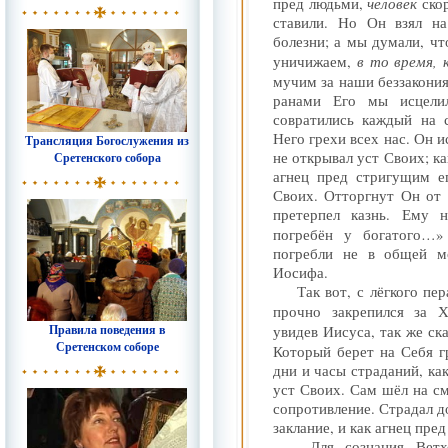
человек
пред людьми,
ско
ставили. Но Он взял 
болезни; а мы думали, ч
в то время, 
уничижаем,
мучим за наши беззакони
ранами Его мы исцели
совратились каждый на 
Него грехи всех нас. Он и
Трансляция Богослужения из
не открывал уст Своих; ка
Сретенского собора
агнец пред стригущим ег
Своих. Отторгнут Он от 
претерпел казнь. Ему 
погребён у богатого…
погребли не в общей м
Иосифа.
Так вот, с лёгкого пе
прочно закрепился за 
Правила поведения в
увидев Иисуса, так же ск
Сретенском соборе
Который берет на Себя 
дни и часы страданий, ка
уст Своих. Сам шёл на см
сопротивление. Страдал до
заклание, и как агнец пре
Для сознания Ветх