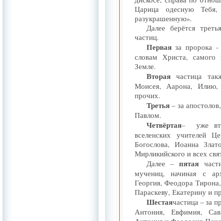
Царица одесную Тебя,
разукрашенную».
Далее берётся треть
частиц.
Первая
за пророка -
словам Христа, самого 
Земле.
Вторая
частица такж
Моисея, Аарона, Илию, 
прочих.
Третья
– за апостолов
Павлом.
Четвёртая
–
уже вт
вселенских учителей Це
Богослова, Иоанна Злат
Мирликийского и всех свя
пятая
Далее –
части
мучениц, начиная с ар
Георгия, Феодора Тирона
Параскеву, Екатерину и п
Шестая
частица – за 
Антония, Евфимия, Сав