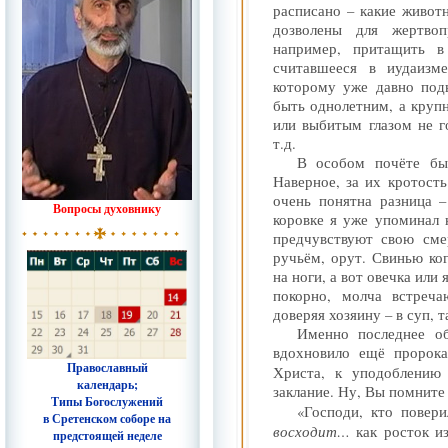
расписано – какие животн
дозволены для жертво
например, притащить 
считавшееся в иудаизм
которому уже давно под
быть однолетним, а круп
или выбитым глазом не г
т.д.
В особом почёте был
Наверное, за их кротост
очень понятна разница –
Вопросы духовнику
коровке я уже упоминал 
предчувствуют свою сме
ручьём, орут. Свинью ког
на ноги, а вот овечка или
покорно, молча встреч
доверяя хозяину – в суп, та
Именно последнее об
вдохновило ещё пророка
Православный
Христа, к уподоблению 
календарь;
заклание. Ну, Вы помните 
Типы Богослужений
«Господи, кто повер
в Сретенском соборе на
восходит…
как росток и
предстоящей неделе