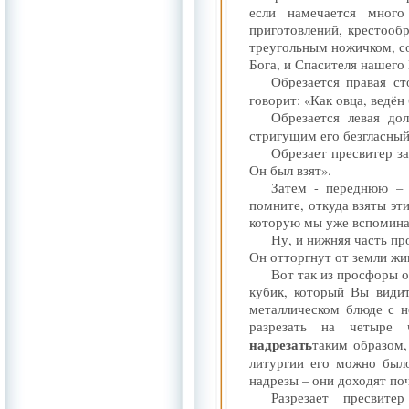
если намечается много
приготовлений, крестооб
треугольным ножичком, со
Бога, и Спасителя нашего
Обрезается правая с
говорит: «Как овца, ведё
Обрезается левая до
стригущим его безгласный
Обрезает пресвитер за
Он был взят».
Затем - переднюю – 
помните, откуда взяты эти
которую мы уже вспомина
Ну, и нижняя часть пр
Он отторгнут от земли жи
Вот так из просфоры о
кубик, который Вы видит
металлическом блюде с н
разрезать на четыре 
надрезать
таким образом,
литургии его можно было
надрезы – они доходят поч
Разрезает пресвите