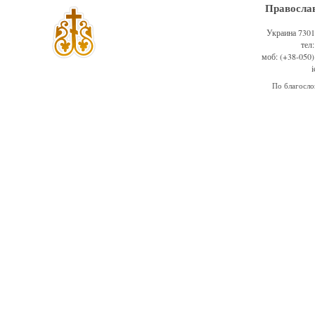
Правосла
Украина 73011
тел
моб: (+38-050)
По благосл