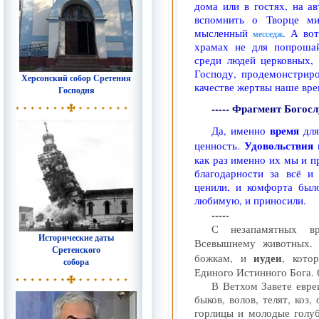
дома или в гостях, на а
вспомнить о Творце ми
мысленный
. А во
месседж
храмах не для попрошай
среди людей церковных, 
Господу, продемонстриро
Херсонский собор Сретения
качестве жертвы наше вре
Господня
----- Фрагмент Богос
время
Да, именно
для
Удовольствия
ценность.
как раз именно их мы и п
благодарности за всё и
ценили, и комфорта был
любимую, и приносили.
-----
С незапамятных в
Исторические даты
Всевышнему животных
Сретенского
иудеи
божкам, и
, кото
собора
Единого Истинного Бога. 
В Ветхом Завете евреи
быков, волов, телят, коз,
горлицы и молодые голуб