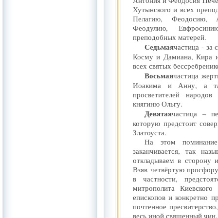
Антония и Феодосия Пече
Хутынского и всех препо
Пелагию, Феодосию, А
Феодулию, Евфросин
преподобных матерей.
Седьмая
частица - за 
Косму и Дамиана, Кира 
всех святых бессребреник
Восьмая
частица жерт
Иоакима и Анну, а т
просветителей народов
княгиню Ольгу.
Девятая
частица – пе
которую предстоит сове
Златоуста.
На этом поминание
заканчивается, так на
откладываем в сторону и
Взяв четвёртую просфору
в частности, предстоя
митрополита Киевского 
епископов и конкретно п
почтенное пресвитерство
весь иной священный чин.