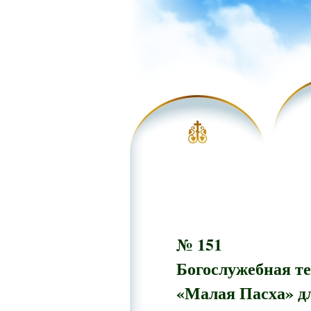
№ 15
1
Богослужебная т
«Малая Пасха» д