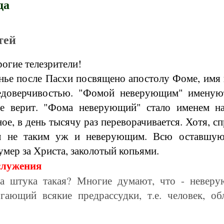
да
тей
огие телезрители!
ье после Пасхи посвящено апостолу Фоме, имя 
едоверчивостью. "Фомой неверующим" именую
е верит. "Фома неверующий" стало именем н
ное, в день тысячу раз переворачивается. Хотя, 
ыл не таким уж и неверующим. Всю оставшую
умер за Христа, заколотый копьями.
ослужения
за штука такая? Многие думают, что - неверу
гающий всякие предрассудки, т.е. человек, о