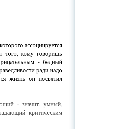
которого ассоциируется
т того, кому говоришь
арицательным - бедный
справедливости ради надо
ся жизнь он посвятил
ющий - значит, умный,
бладающий критическим