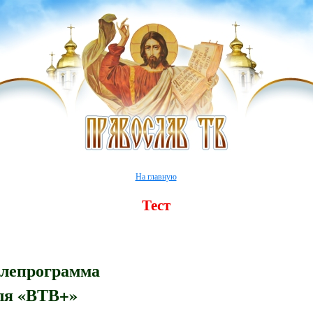
На главную
Тест
елепрограмма
ля «ВТВ+»