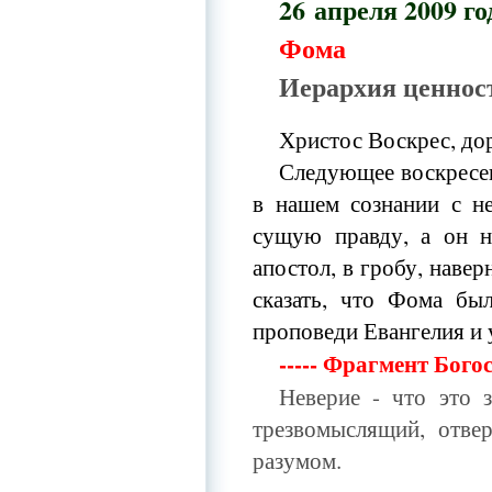
26
апреля 2009 го
Фома
Иерархия ценнос
Христос Воскрес, дор
Следующее воскресен
в нашем сознании с н
сущую правду, а он н
апостол, в гробу, навер
сказать, что Фома б
проповеди Евангелия и 
----- Фрагмент Бог
Неверие - что это 
трезвомыслящий, отвер
разумом.