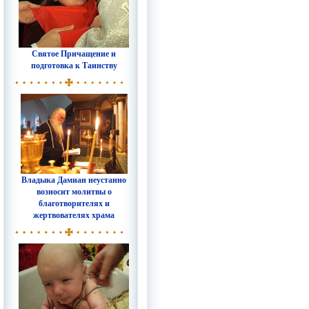
Святое Причащение и
подготовка к Таинству
Владыка Дамиан неустанно
возносит молитвы о
благотворителях и
жертвователях храма