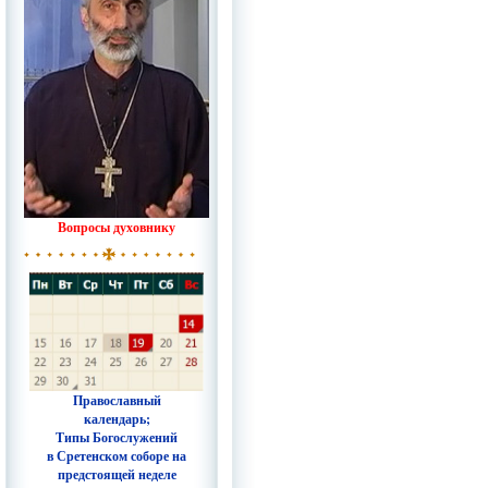
Вопросы духовнику
Православный
календарь;
Типы Богослужений
в Сретенском соборе на
предстоящей неделе