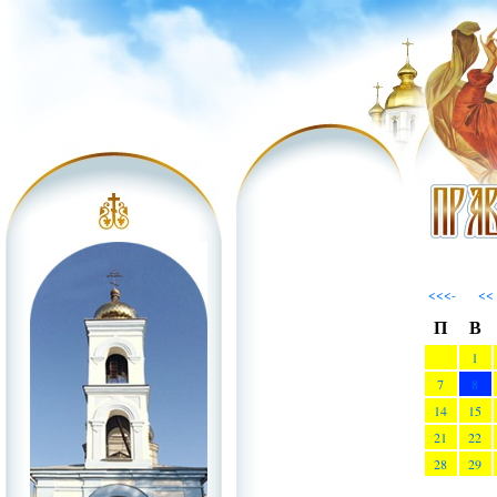
<<<-
<<
П
В
1
7
8
14
15
21
22
28
29