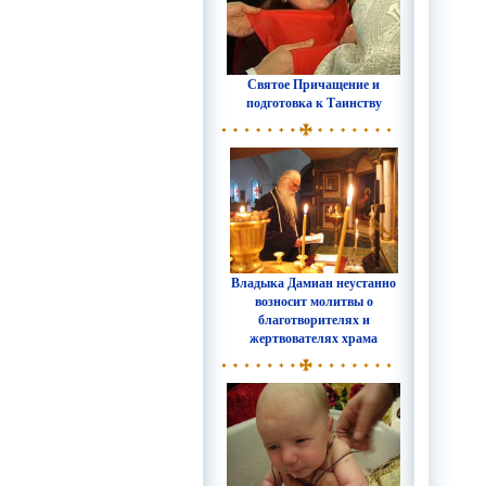
Святое Причащение и
подготовка к Таинству
Владыка Дамиан неустанно
возносит молитвы о
благотворителях и
жертвователях храма