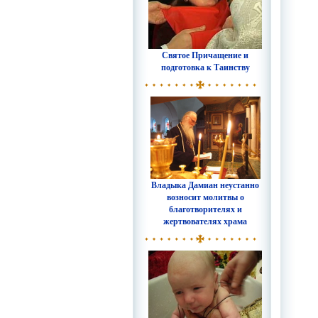
Святое Причащение и
подготовка к Таинству
Владыка Дамиан неустанно
возносит молитвы о
благотворителях и
жертвователях храма