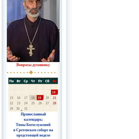
Вопросы духовнику
Православный
календарь;
Типы Богослужений
в Сретенском соборе на
предстоящей неделе