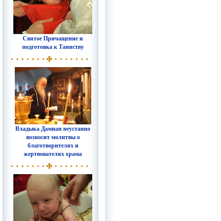
Святое Причащение и
подготовка к Таинству
Владыка Дамиан неустанно
возносит молитвы о
благотворителях и
жертвователях храма