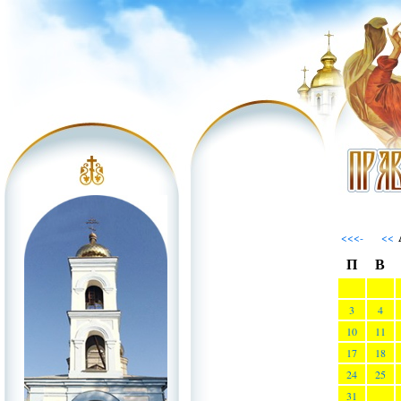
<<<-
<<
П
В
3
4
10
11
17
18
24
25
31