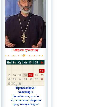
Вопросы духовнику
Православный
календарь;
Типы Богослужений
в Сретенском соборе на
предстоящей неделе