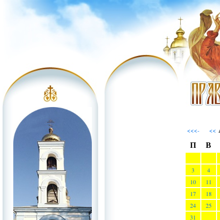
<<<-
<<
П
В
3
4
10
11
17
18
24
25
31