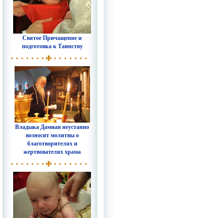
Святое Причащение и
подготовка к Таинству
Владыка Дамиан неустанно
возносит молитвы о
благотворителях и
жертвователях храма