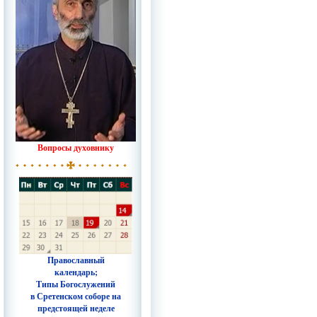
Вопросы духовнику
Православный
календарь;
Типы Богослужений
в Сретенском соборе на
предстоящей неделе