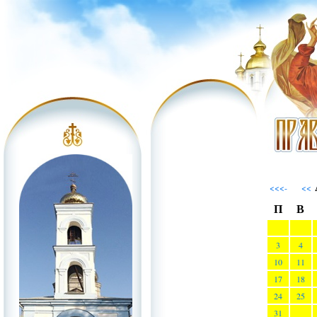
<<<-
<<
П
В
3
4
10
11
17
18
24
25
31