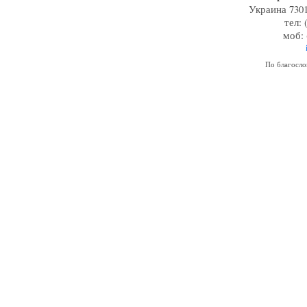
Украина 7301
тел: 
моб: 
По благосл