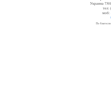
Украина 7301
тел: 
моб: 
По благосл