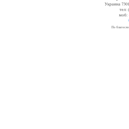
Украина 7301
тел: 
моб: 
По благосл