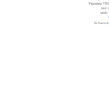
Украина 7301
тел: 
моб: 
По благосл