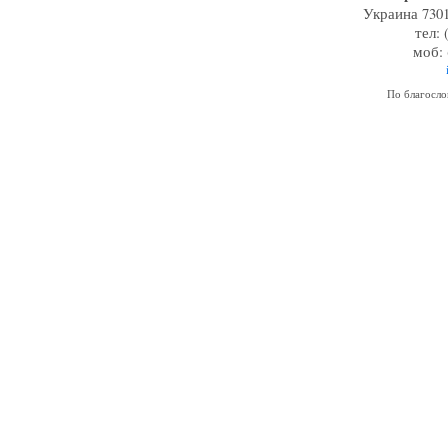
Украина 7301
тел: 
моб: 
По благосл