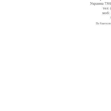
Украина 7301
тел: 
моб: 
По благосл