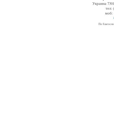
Украина 7301
тел: 
моб: 
По благосл