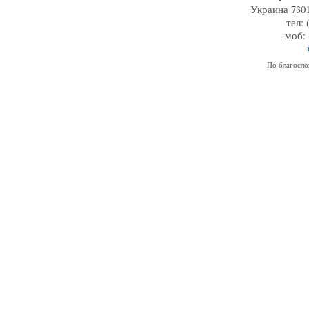
Украина 7301
тел: 
моб: 
По благосл