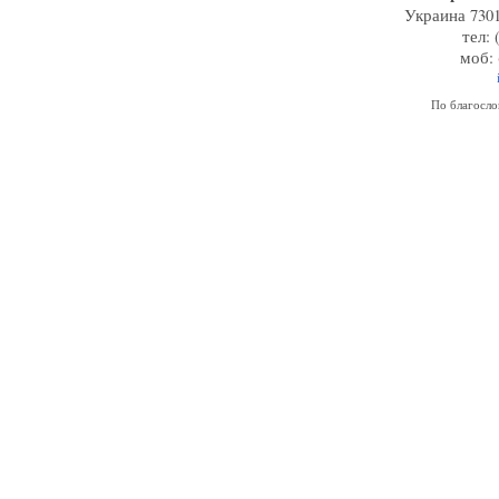
Украина 7301
тел: 
моб: 
По благосл