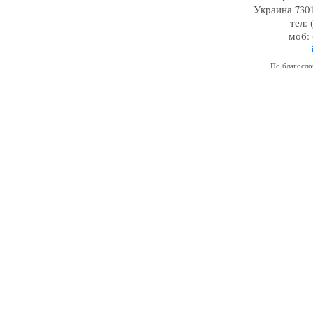
Украина 7301
тел: 
моб: 
По благосл