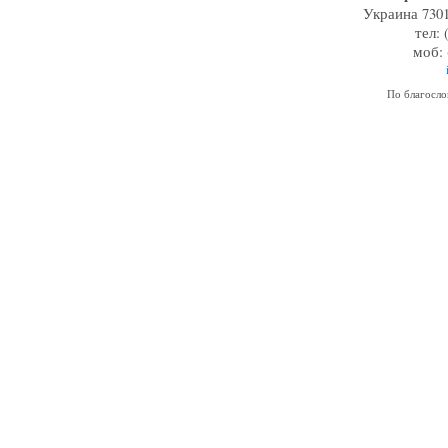
Украина 7301
тел: 
моб: 
По благосл