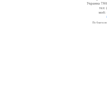
Украина 7301
тел: 
моб: 
По благосл