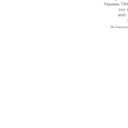
Украина 7301
тел: 
моб: 
По благосл