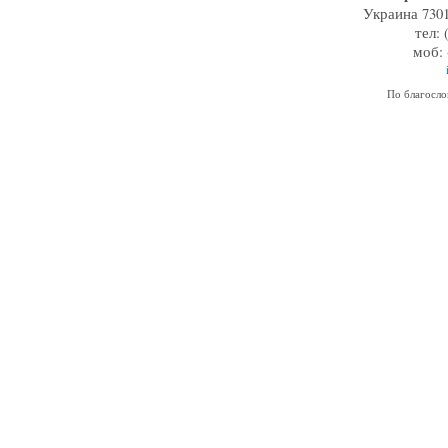
Украина 7301
тел: 
моб: 
По благосл