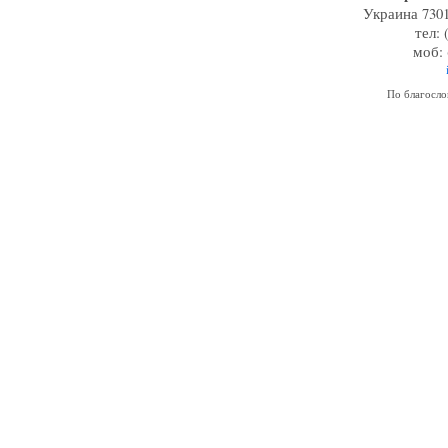
Украина 7301
тел: 
моб: 
По благосл