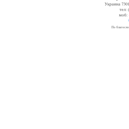
Украина 7301
тел: 
моб: 
По благосл