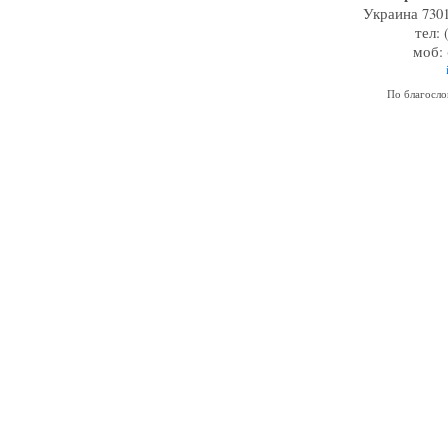
Украина 7301
тел: 
моб: 
По благосл