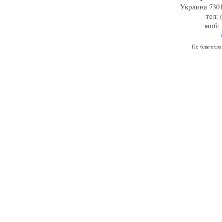
Украина 7301
тел: 
моб: 
По благосл