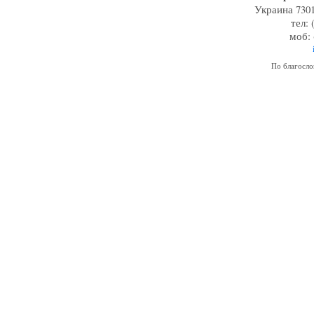
Украина 7301
тел: 
моб: 
По благосл