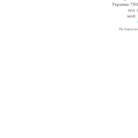
Украина 7301
тел: 
моб: 
По благосл