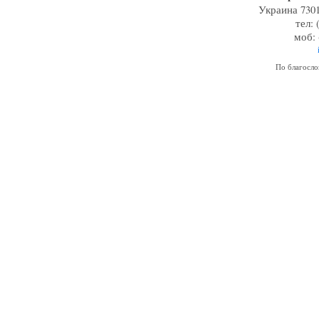
Украина 7301
тел: 
моб: 
По благосл