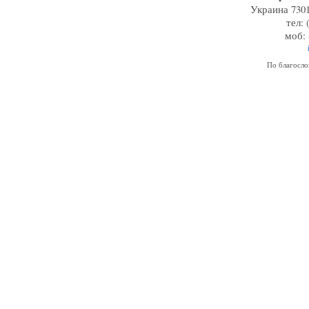
Украина 7301
тел: 
моб: 
По благосл