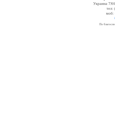
Украина 7301
тел: 
моб: 
По благосл