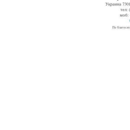
Украина 7301
тел: 
моб: 
По благосл