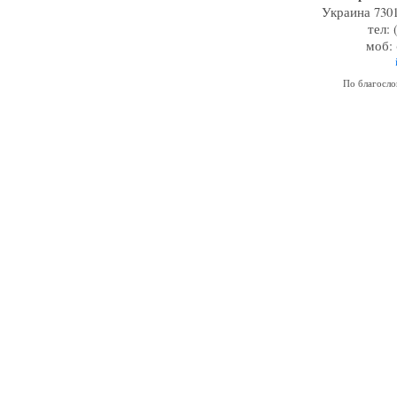
Украина 7301
тел: 
моб: 
По благосл