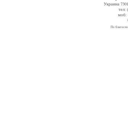
Украина 7301
тел: 
моб: 
По благосл