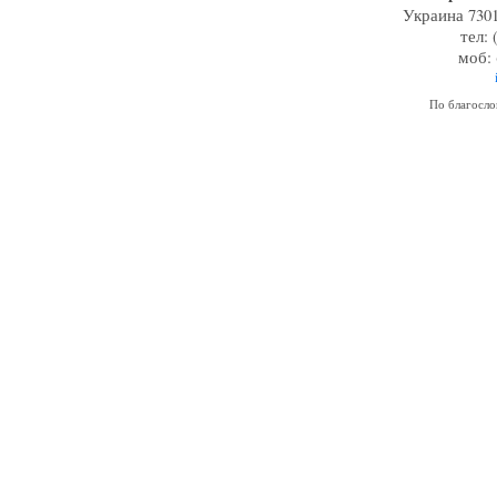
Украина 7301
тел: 
моб: 
По благосл