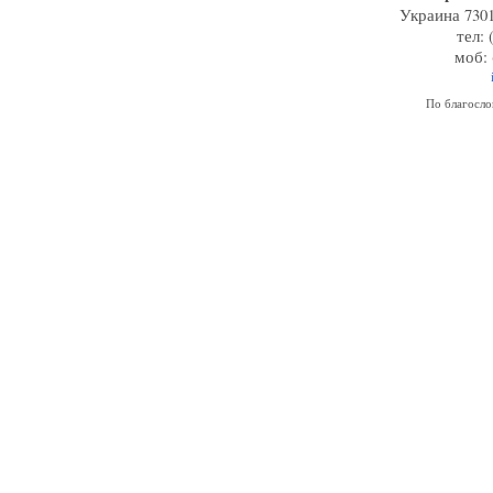
Украина 7301
тел: 
моб: 
По благосл