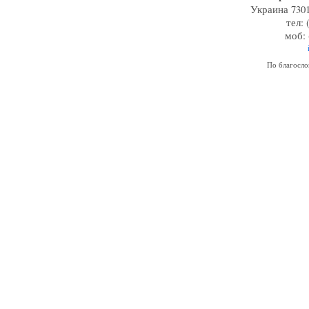
Украина 7301
тел: 
моб: 
По благосл