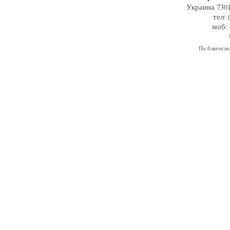
Украина 7301
тел: 
моб: 
По благосл