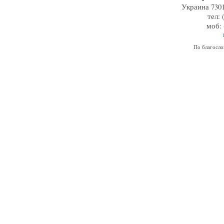
Украина 7301
тел: 
моб: 
По благосл