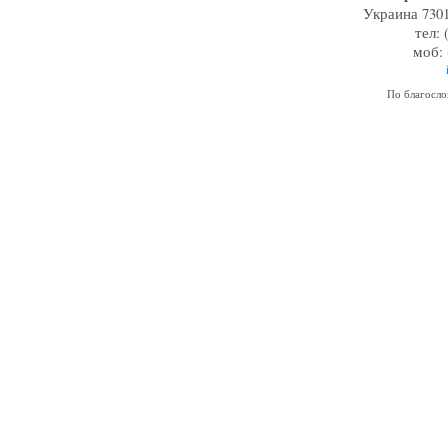
Украина 7301
тел: 
моб: 
По благосл