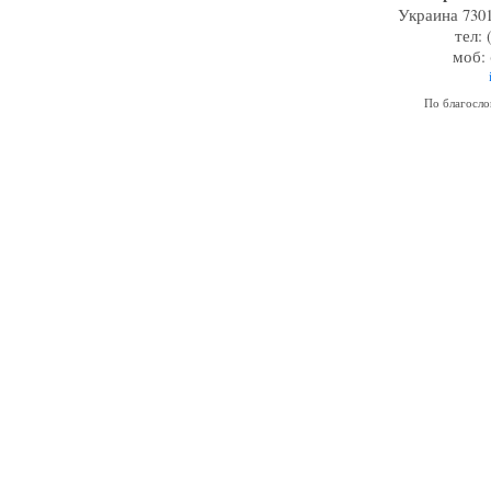
Украина 7301
тел: 
моб: 
По благосл