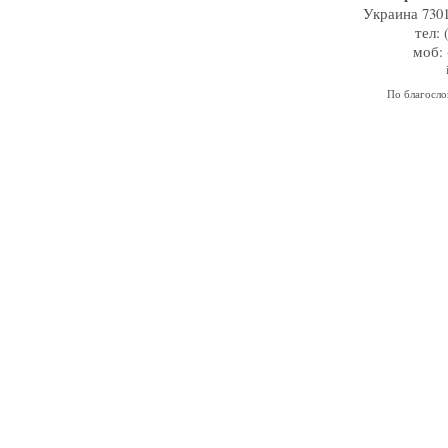
Украина 7301
тел: 
моб: 
По благосл