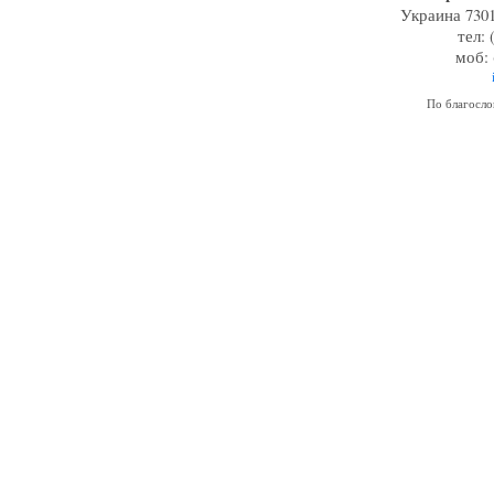
Украина 7301
тел: 
моб: 
По благосл