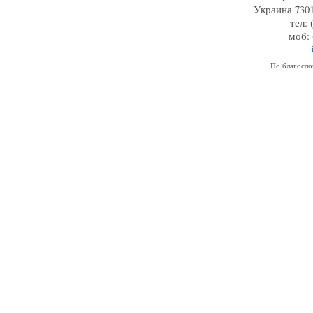
Украина 7301
тел: 
моб: 
По благосл